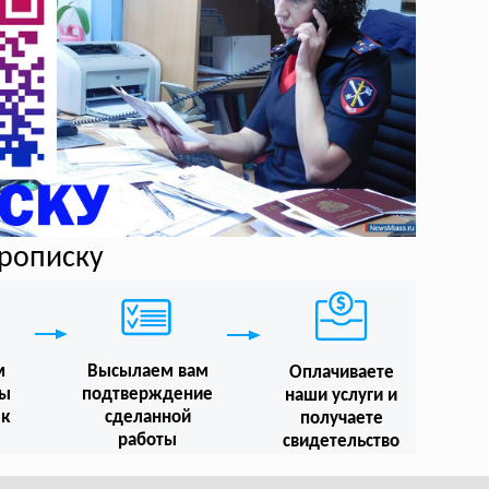
прописку
м
Высылаем вам
Оплачиваете
мы
подтверждение
наши услуги и
 к
сделанной
получаете
работы
свидетельство