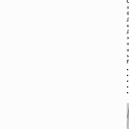
п
б
к
Д
э
п
ш
м