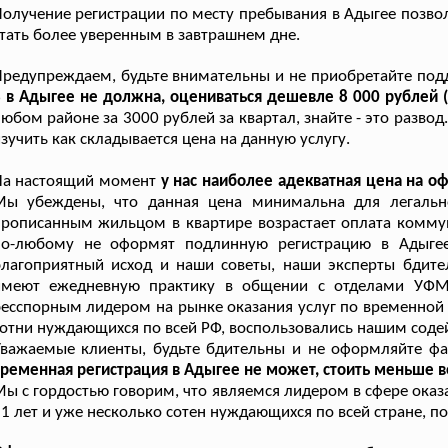
олучение регистрации по месту пребывания в Адыгее позво
тать более уверенным в завтрашнем дне.
редупреждаем, будьте внимательны и не приобретайте под
 в Адыгее не должна, оцениваться дешевле 8 000 рублей (
юбом районе за 3000 рублей за квартал, знайте - это разво
зучить как складывается цена на данную услугу.
На настоящий момент
у нас наиболее адекватная цена на 
Мы убеждены, что данная цена минимальна для легальн
рописанным жильцом в квартире возрастает оплата коммуна
по-любому не оформят подлинную регистрацию в Адыгее
благоприятный исход и наши советы, наши эксперты бдит
имеют ежедневную практику в общении с отделами УФМС
есспорным лидером на рынке оказания услуг по временной
отни нуждающихся по всей РФ, воспользовались нашим соде
важаемые клиенты, будьте бдительны и не оформляйте фа
ременная регистрация в Адыгее не может, стоить меньше вос
ы с гордостью говорим, что являемся лидером в сфере ока
1 лет и уже несколько сотен нуждающихся по всей стране, п