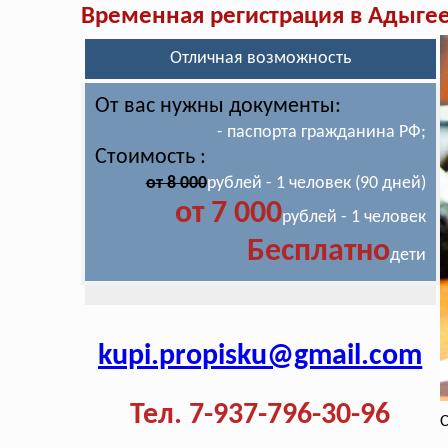
Временная регистрация в Адыге
Отличная возможность
От вас нужны документы:
- паспорта гражданина РФ;
Стоимость :
от 8 000
рублей - 1 человек (90 дней)
от 7 000
рублей - 1 человек
Бесплатно
дети
kupi.propisku@gmail.com
Тел. 7-937-796-30-96
С