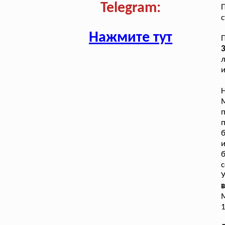
Telegram:
П
с
Нажмите тут
П
3
л
и
п
б
с
У
в
М
1