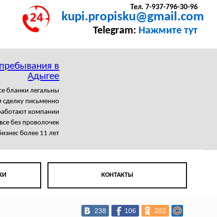
Тел. 7-937-796-30-96
kupi.propisku@gmail.com
Telegram:
Нажмите тут
 пребывания в
Адыгее
се бланки легальны
 сделку письменно
работают компании
се без проволочек
изнес более 11 лет
КИ
КОНТАКТЫ
238
106
282